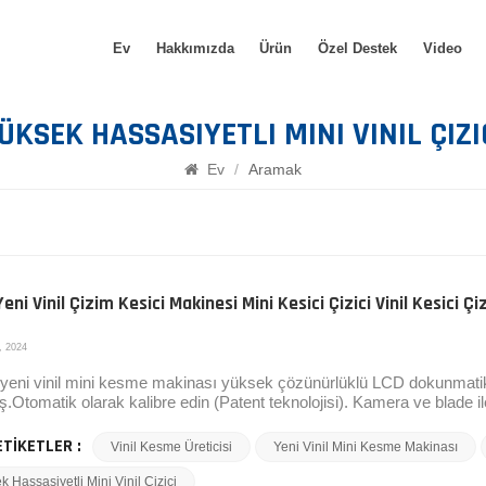
Ev
Hakkımızda
Ürün
Özel Destek
Video
ÜKSEK HASSASIYETLI MINI VINIL ÇIZI
Ev
/
Aramak
eni Vinil Çizim Kesici Makinesi Mini Kesici Çizici Vinil Kesici Ç
, 2024
eni vinil mini kesme makinası yüksek çözünürlüklü LCD dokunmatik e
.Otomatik olarak kalibre edin (Patent teknolojisi). Kamera ve blade ile
ri ve bağımsız bir kontrol sistemini benimseyin. Yüksek hassasiyet
rilebilir.Basit ve düzgün görünüm tasarımı. Birçok renk seçeneği ile
ETİKETLER :
Vinil Kesme Üreticisi
Yeni Vinil Mini Kesme Makinası
 Hassasiyetli Mini Vinil Çizici