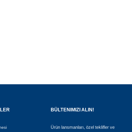
TLER
BÜLTENIMIZI ALIN!
Ürün lansmanları, özel teklifler ve
nesi