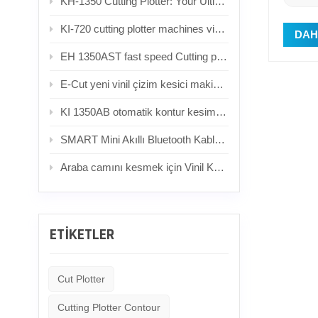
KH-1350 Cutting Plotter: Your Ultimate Vinyl Cutting Companion
KI-720 cutting plotter machines vinyl cutting machine
DAH
EH 1350AST fast speed Cutting plotter with Camera, servo motor
E-Cut yeni vinil çizim kesici makinesi mini kesici çizici vinil kesici çizici TT450
KI 1350AB otomatik kontur kesim çizici, 1350mm
SMART Mini Akıllı Bluetooth Kablosuz DIY Kesim Plotter
Araba camını kesmek için Vinil Kesici
ETİKETLER
Cut Plotter
Cutting Plotter Contour