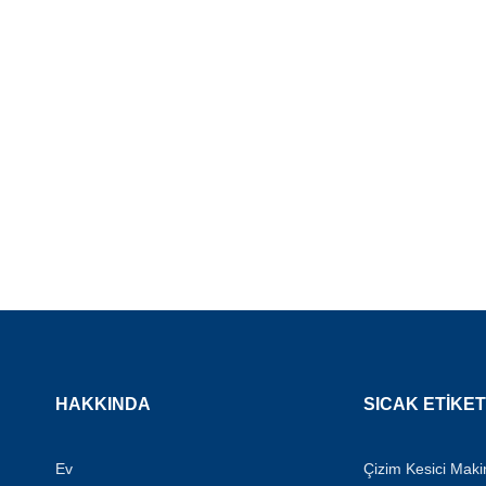
HAKKINDA
SICAK ETİKE
Ev
Çizim Kesici Maki