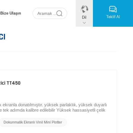
Bize Ulaşın
Teklif Al
Dil
CI
izici TT450
kranla donatılmıştır. yüksek parlaklık, yüksek duyarlı
 tek adımda kalibre edilebilir Yüksek hassasiyetli çelik
 ve mekanik tasarım.Kesim sırasında hız ve kuvvet
 alüminyum alaşımlı gövde
Dokunmatik Ekranlı Vinil Mini Plotter