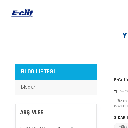
Y
BLOG LISTESI
E-Cut Y
Bloglar
Jun 05
Bizim y
dokunuş
eksenle
ARŞIVLER
değişti
SICAK 
Yüksek