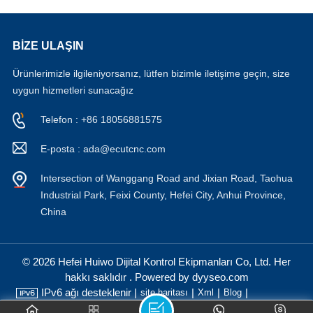
BİZE ULAŞIN
Ürünlerimizle ilgileniyorsanız, lütfen bizimle iletişime geçin, size
uygun hizmetleri sunacağız
Telefon : +86 18056881575
E-posta : ada@ecutcnc.com
Intersection of Wanggang Road and Jixian Road, Taohua
Industrial Park, Feixi County, Hefei City, Anhui Province,
China
© 2026 Hefei Huiwo Dijital Kontrol Ekipmanları Co, Ltd. Her
hakkı saklıdır . Powered by dyyseo.com
IPv6 ağı desteklenir |
|
|
|
site haritası
Xml
Blog
Gizlilik Politikası