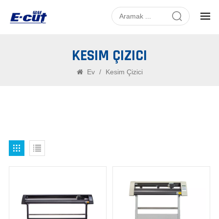
KESIM ÇIZICI
Ev
/
Kesim Çizici