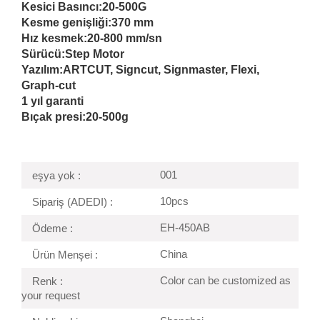
Kesici Basıncı:
20-500G
Kesme genişliği:
370 mm
Hız kesmek:
20-800 mm/sn
Sürücü:
Step Motor
Yazılım:ARTCUT, Signcut, Signmaster, Flexi,
Graph-cut
1 yıl garanti
Bıçak presi:
20-500g
001
eşya yok :
10pcs
Sipariş (ADEDI) :
EH-450AB
Ödeme :
China
Ürün Menşei :
Color can be customized as
Renk :
your request