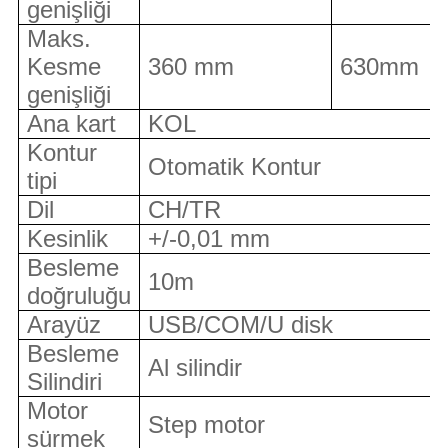
genişliği
Maks.
Kesme
360 mm
630mm
genişliği
Ana kart
KOL
Kontur
Otomatik Kontur
tipi
Dil
CH/TR
Kesinlik
+/-0,01 mm
Besleme
10m
doğruluğu
Arayüz
USB/COM/U disk
Besleme
Al silindir
Silindiri
Motor
Step motor
sürmek