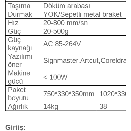
Taşıma
Döküm arabası
Durmak
YOK/Sepetli metal braket
Hız
20-800 mm/sn
Güç
20-500g
Güç
AC 85-264V
kaynağı
Yazılımı
Signmaster,Artcut,Coreldraw
öner
Makine
< 100W
gücü
Paket
750*330*350mm
1020*330
boyutu
Ağırlık
14kg
38
Giriiş: