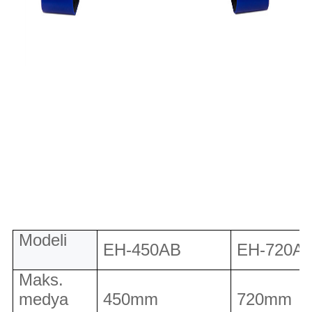
Modeli
EH-450AB
EH-720A
Maks.
medya
450mm
720mm